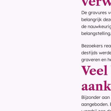
verw
De gravures v
belangrijk dez
de nauwkeurig
belangstelling
Bezoekers rea
destijds werd
graveren en h
Veel 
aan
Bijzonder aan
aangeboden. Ee