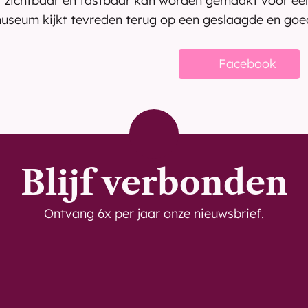
 zichtbaar en tastbaar kan worden gemaakt voor een
museum kijkt tevreden terug op een geslaagde en goe
Bekijk meer nieuws
Facebook
Blijf verbonden
Ontvang 6x per jaar onze nieuwsbrief.