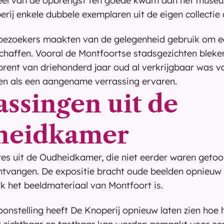
eel van de opbrengst ten goede kwam aan het museu
rij enkele dubbele exemplaren uit de eigen collectie 
 bezoekers maakten van de gelegenheid gebruik om een
chaffen. Vooral de Montfoortse stadsgezichten bleken
 prent van driehonderd jaar oud al verkrijgbaar was va
en als een aangename verrassing ervaren.
ssingen uit de 
heidkamer
es uit de Oudheidkamer, die niet eerder waren getoo
ntvangen. De expositie bracht oude beelden opnieuw t
rijk het beeldmateriaal van Montfoort is.
onstelling heeft De Knoperij opnieuw laten zien hoe h