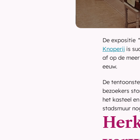
De expositie 
Knoperij
 is s
af op de meer 
eeuw.
De tentoonstel
bezoekers ston
het kasteel en
stadsmuur nog
Herk