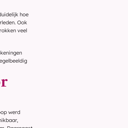
idelijk hoe 
rleden. Ook 
okken veel 
keningen 
egelbeeldig 
r 
oop werd 
ikbaar, 