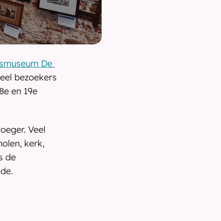
smuseum De 
el bezoekers 
8e en 19e 
oeger. Veel 
len, kerk, 
 de 
de.