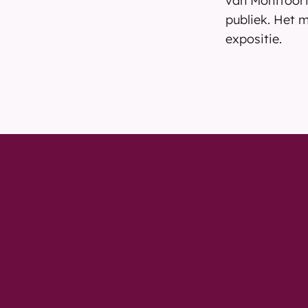
van Montfoort
publiek. Het 
expositie.