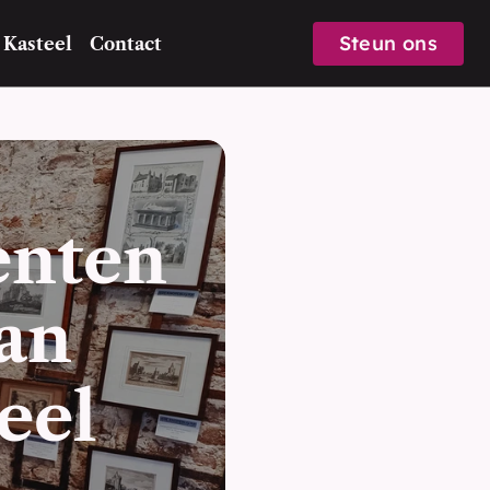
Steun ons
 Kasteel
Contact
nten 
an 
el 