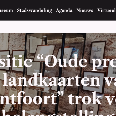
useum
Stadswandeling
Agenda
Nieuws
Virtueel
itie “Oude pre
 landkaarten v
tfoort” trok ve