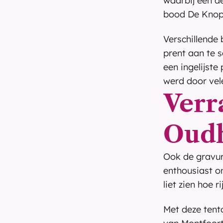
waarbij een d
bood De Knope
Verschillende
prent aan te s
een ingelijste
werd door vel
Verra
Oud
Ook de gravur
enthousiast o
liet zien hoe 
Met deze tento