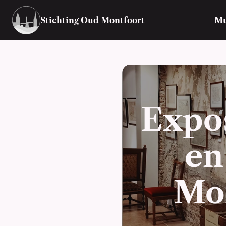
Stichting Oud Montfoort
M
Expos
en
Mon