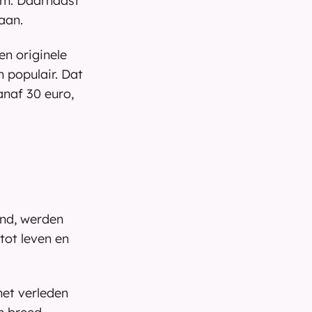
m. Daarnaast 
aan.
 originele 
 populair. Dat 
naf 30 euro, 
nd, werden 
ot leven en 
et verleden 