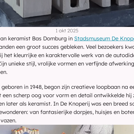
1 okt 2025
van keramist Bas Domburg in 
Stadsmuseum De Knope
nden een groot succes gebleken. Veel bezoekers kw
ij het kleurrijke en karaktervolle werk van de autodida
jn unieke stijl, vrolijke vormen en verfijnde afwerking
en.
eboren in 1948, begon zijn creatieve loopbaan na een
 een scherp oog voor vorm en detail ontwikkelde hij zi
n later als keramist. In De Knoperij was een breed sca
wonderen: van fantasierijke dorpjes, huisjes en boten
vazen.