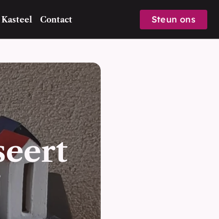
Steun ons
 Kasteel
Contact
eert 
j