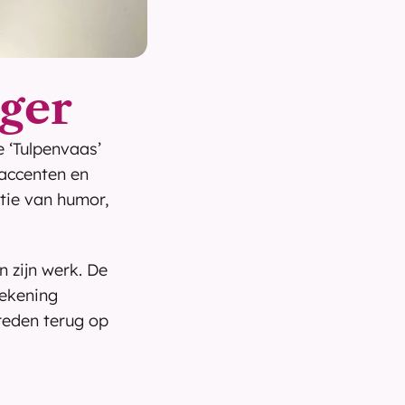
nger
 ‘Tulpenvaas’ 
accenten en 
ie van humor, 
zijn werk. De 
ekening 
reden terug op 