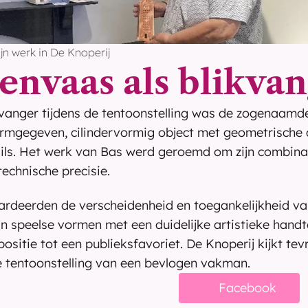
n werk in De Knoperij
envaas als blikva
kvanger tijdens de tentoonstelling was de zogenaamde
ormgegeven, cilindervormig object met geometrische 
tails. Het werk van Bas werd geroemd om zijn combinat
echnische precisie.
rdeerden de verscheidenheid en toegankelijkheid van 
n speelse vormen met een duidelijke artistieke handt
sitie tot een publieksfavoriet. De Knoperij kijkt tev
 tentoonstelling van een bevlogen vakman.
Bekijk meer nieuws
Facebook