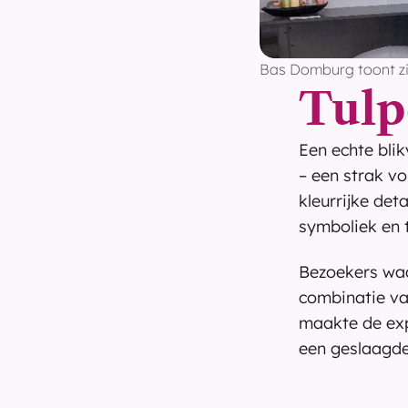
Bas Domburg toont zij
Tulp
Een echte bli
– een strak v
kleurrijke de
symboliek en t
Bezoekers waa
combinatie va
maakte de expo
een geslaagde