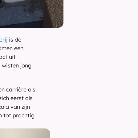
rij
 is de 
amen een 
ct uit 
 wisten jong 
 carrière als 
ch eerst als 
la van zijn 
 tot prachtig 