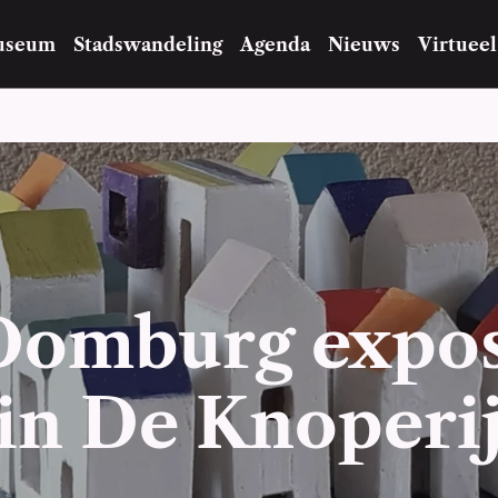
useum
Stadswandeling
Agenda
Nieuws
Virtueel
Domburg expos
in De Knoperi