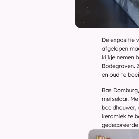
De expositie 
afgelopen maa
kijkje nemen b
Bodegraven. Zi
en oud te boei
Bas Domburg, g
metselaar. Met
beeldhouwer, e
keramiek te be
gedecoreerde 